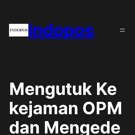
Skip
to
indopos
content
Mengutuk Ke
kejaman OPM
dan Mengede