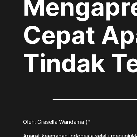
Mengapre
Cepat Ap
Tindak T
Oleh: Grasella Wandama )*
Aparat keamanan Indonesia selalu menunjuk