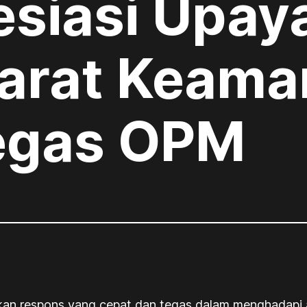
siasi Upay
arat Keama
egas OPM
kan respons yang cepat dan tegas dalam menghadapi 