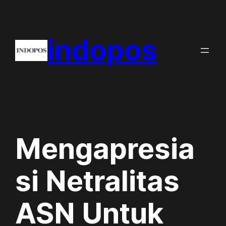
Skip
to
indopos
content
Mengapresia
si Netralitas
ASN Untuk