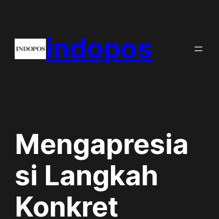
Skip
to
indopos
content
Mengapresia
si Langkah
Konkret