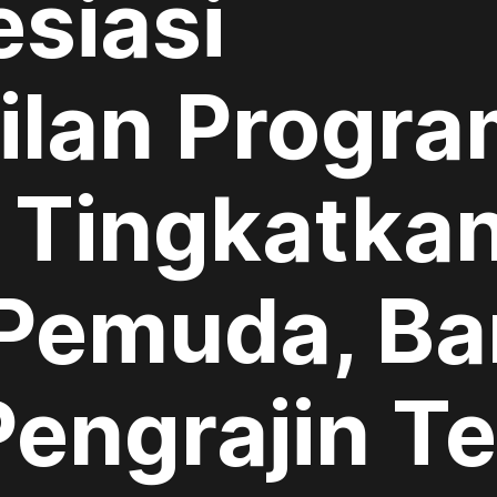
siasi
ilan Progr
Tingkatka
Pemuda, Ba
Pengrajin T