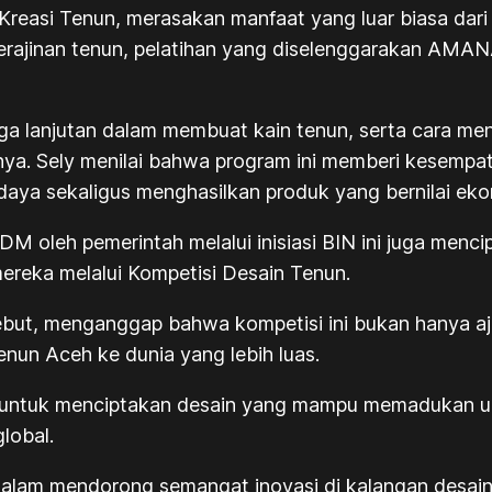
n Kreasi Tenun, merasakan manfaat yang luar biasa dar
 kerajinan tenun, pelatihan yang diselenggarakan A
ngga lanjutan dalam membuat kain tenun, serta cara me
liknya. Sely menilai bahwa program ini memberi kesemp
daya sekaligus menghasilkan produk yang bernilai eko
DM oleh pemerintah melalui inisiasi BIN ini juga menc
mereka melalui Kompetisi Desain Tenun.
ersebut, menganggap bahwa kompetisi ini bukan hanya a
un Aceh ke dunia yang lebih luas.
ang untuk menciptakan desain yang mampu memadukan un
lobal.
 dalam mendorong semangat inovasi di kalangan desai