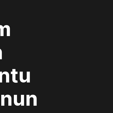
am
n
ntu
enun