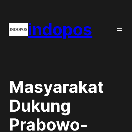
Skip
to
indopos
content
Masyarakat
Dukung
Prabowo-