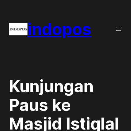
Skip
to
indopos
content
Kunjungan
Paus ke
Masjid Istiqlal