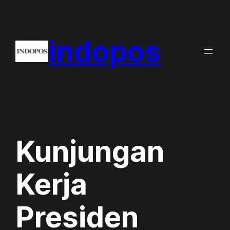
Skip
to
indopos
content
Kunjungan
Kerja
Presiden