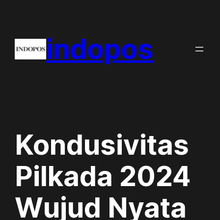
Skip
to
indopos
content
Kondusivitas
Pilkada 2024
Wujud Nyata