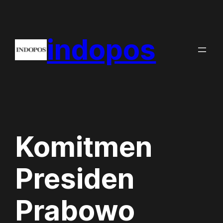
Skip
to
indopos
content
Komitmen
Presiden
Prabowo