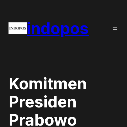
Skip
to
indopos
content
Komitmen
Presiden
Prabowo