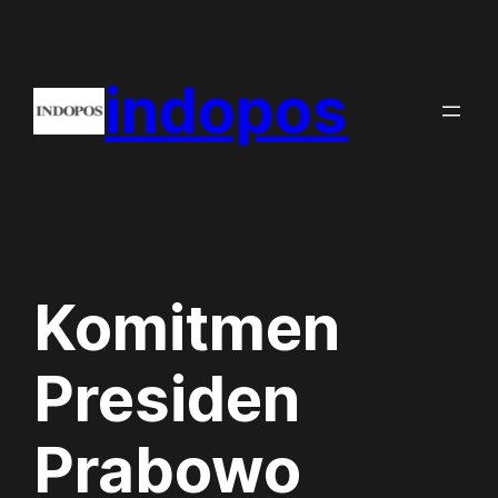
Skip
to
indopos
content
Komitmen
Presiden
Prabowo