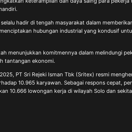
ningkatkan keterampilan dan daya saing para pekerj
andiri.
 selalu hadir di tengah masyarakat dalam memberikan 
ta menciptakan hubungan industrial yang kondusif u
tah menunjukkan komitmennya dalam melindungi pek
ah tantangan ekonomi.
t 2025, PT Sri Rejeki Isman Tbk (Sritex) resmi meng
rhadap 10.965 karyawan. Sebagai respons cepat, pem
an 10.666 lowongan kerja di wilayah Solo dan seki