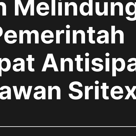
 Melindung
Pemerintah
at Antisipa
awan Srite