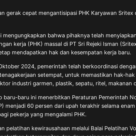
n gerak cepat mengantisipasi PHK Karyawan Sritex
li mengungkapkan bahwa pihaknya telah menyiapkan 
kerja (PHK) massal di PT Sri Rejeki Isman (Sritex)
etap mendapatkan hak dan kesempatan kerja baru.
da Oktober 2024, pemerintah telah berkoordinasi den
s ketenagakerjaan setempat, untuk memastikan hak-ha
 industri garmen, plastik, sepatu, ritel, makanan da
to baru-baru ini menerbitkan Peraturan Pemerintah
 menjadi 60 persen dari upah terakhir selama enam b
 bagi pekerja yang mengalami PHK.
kan pelatihan kewirausahaan melalui Balai Pelatihan V