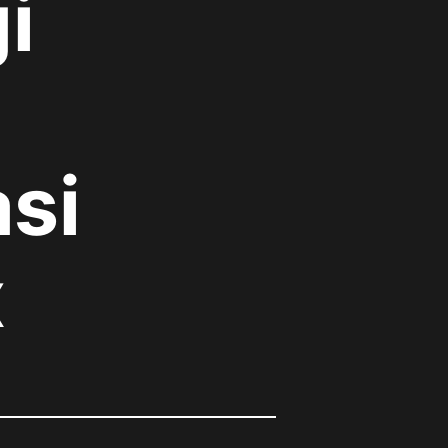
i
si
x