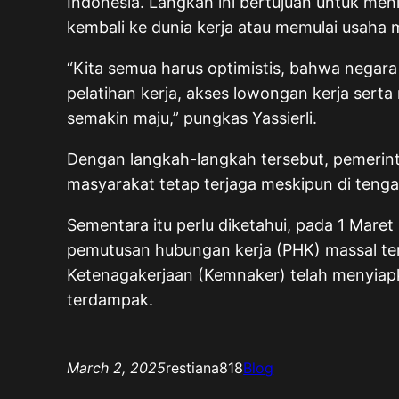
Indonesia. Langkah ini bertujuan untuk me
kembali ke dunia kerja atau memulai usaha m
“Kita semua harus optimistis, bahwa negara
pelatihan kerja, akses lowongan kerja ser
semakin maju,” pungkas Yassierli.
Dengan langkah-langkah tersebut, pemerin
masyarakat tetap terjaga meskipun di teng
Sementara itu perlu diketahui, pada 1 Mare
pemutusan hubungan kerja (PHK) massal te
Ketenagakerjaan (Kemnaker) telah menyiapk
terdampak.
March 2, 2025
restiana818
Blog