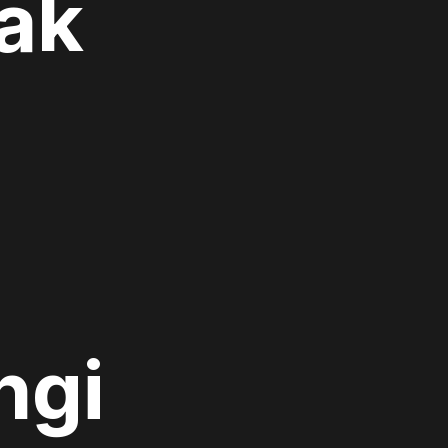
ak
ngi