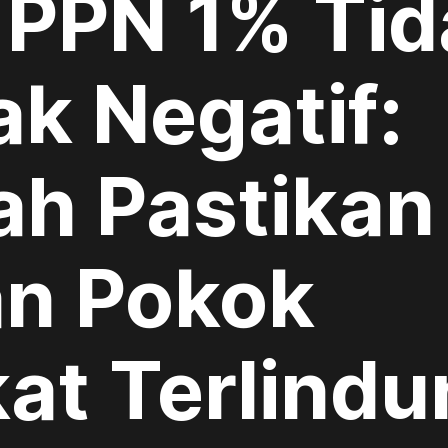
 PPN 1% Tid
k Negatif:
ah Pastikan
n Pokok
at Terlindu