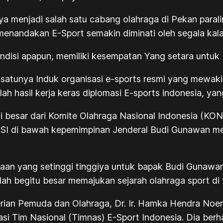
a menjadi salah satu cabang olahraga di Pekan parali
menandakan E-Sport semakin diminati oleh segala kal
ondisi apapun, memiliki kesempatan Yang setara untuk b
-satunya Induk organisasi e-sports resmi yang mewakili
lah hasil kerja keras diplomasi E-sports indonesia, ya
si besar dari Komite Olahraga Nasional Indonesia (KO
ESI di bawah kepemimpinan Jenderal Budi Gunawan me
aan yang setinggi tinggiya untuk bapak Budi Gunawan
ah begitu besar memajukan sejarah olahraga sport di t
rian Pemuda dan Olahraga, Dr. Ir. Hamka Hendra Noer,
tasi Tim Nasional (Timnas) E-Sport Indonesia. Dia ber