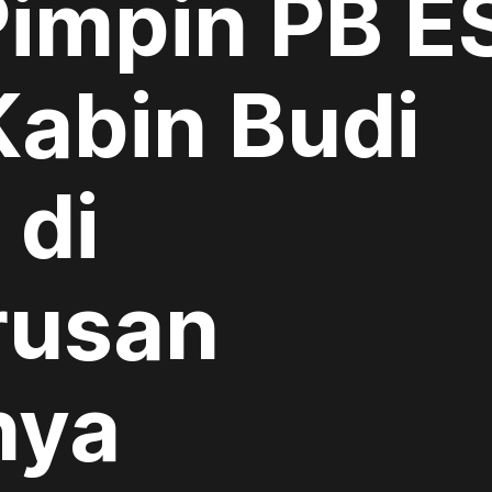
impin PB ESI
Kabin Budi
di
rusan
nya