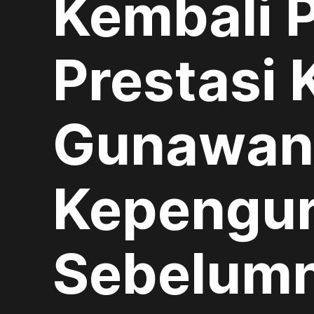
Kembali P
Prestasi 
Gunawan 
Kepengu
Sebelum