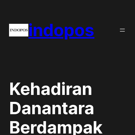
Skip
to
indopos
content
Kehadiran
Danantara
Berdampak