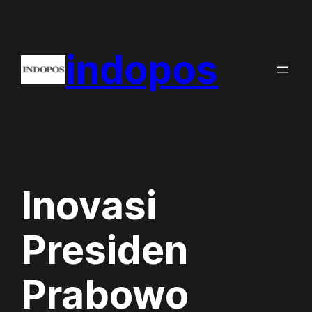
Skip
to
indopos
content
Inovasi
Presiden
Prabowo