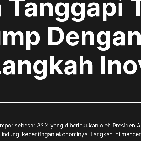
 Tanggapi T
ump Denga
angkah Ino
 impor sebesar 32% yang diberlakukan oleh Presiden 
elindungi kepentingan ekonominya. Langkah ini mence