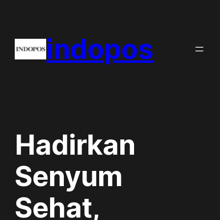
Skip
to
indopos
content
Hadirkan
Senyum
Sehat,