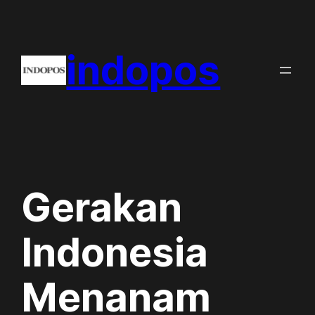
Skip
to
indopos
content
Gerakan
Indonesia
Menanam