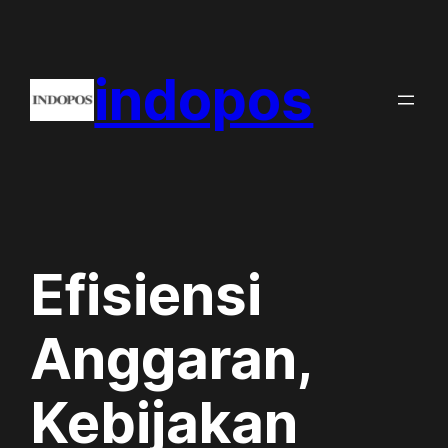
Skip
to
indopos
content
Efisiensi
Anggaran,
Kebijakan