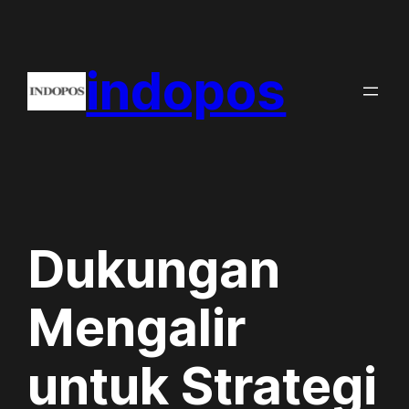
Skip
to
indopos
content
Dukungan
Mengalir
untuk Strategi