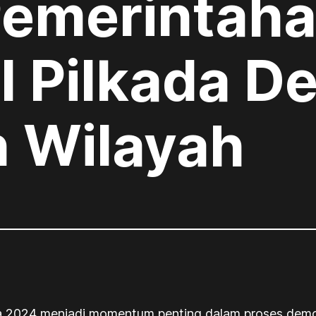
emerintah
l Pilkada D
 Wilayah
kada 2024 menjadi momentum penting dalam proses dem