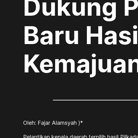
Dukung P
Baru Hasi
Kemajuan
Oleh: Fajar Alamsyah )*
Pelantikan kepala daerah terpilih hasil Pil