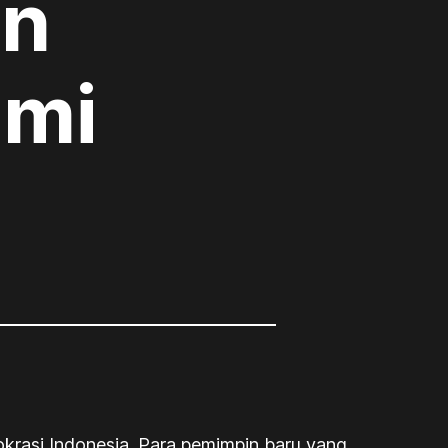
an
emi
okrasi Indonesia. Para pemimpin baru yang