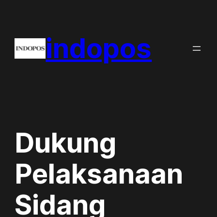
Skip
to
indopos
content
Dukung
Pelaksanaan
Sidang