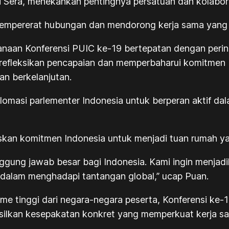
 Sera, menekankan pentingnya persatuan dan kolabora
empererat hubungan dan mendorong kerja sama yang leb
anaan Konferensi PUIC ke-19 bertepatan dengan perin
fleksikan pencapaian dan memperbaharui komitmen be
an berkelanjutan.
iplomasi parlementer Indonesia untuk berperan aktif d
kan komitmen Indonesia untuk menjadi tuan rumah yang
nggung jawab besar bagi Indonesia. Kami ingin menja
 dalam menghadapi tantangan global,” ucap Puan.
e tinggi dari negara-negara peserta, Konferensi ke-
hasilkan kesepakatan konkret yang memperkuat kerja s