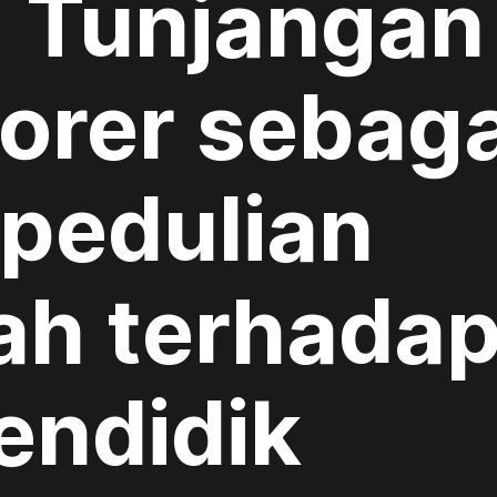
i Tunjangan
orer sebaga
pedulian
ah terhada
endidik