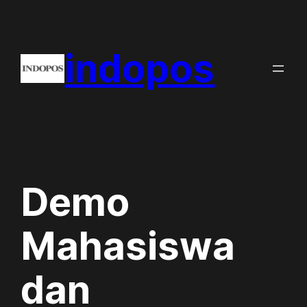
Skip
to
indopos
content
Demo
Mahasiswa
dan