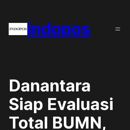
Skip
to
indopos
content
Danantara
Siap Evaluasi
Total BUMN,