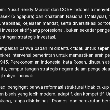
nomi. Yusuf Rendy Manilet dari CORE Indonesia menye
masek (Singapura) dan Khazanah Nasional (Malaysia), 
ntabilitas, kejelasan mandat, serta diversifikasi porto
investor aktif yang profesional, bukan sekadar pengel
tingan strategis investasi.
ampaikan bahwa badan ini dibentuk tidak untuk sepe
kret intervensi pemerintah untuk memastikan arah p
945. Perekonomian Indonesia, kata Rosan, disusun at
 itu, campur tangan strategis negara dalam pengelola
i rakyat banyak.
di pengingat bahwa reformasi struktural tidak cukup 
dan bisnis yang lebih modern, adaptif, dan kompetitif.
belakang, tanpa diskriminasi. Promosi dan perekrutan b