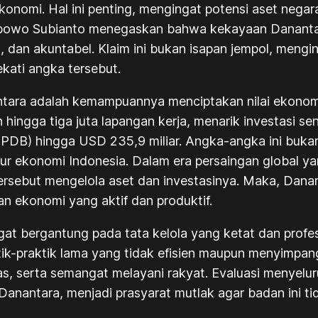
konomi. Hal ini penting, mengingat potensi aset negar
rabowo Subianto menegaskan bahwa kekayaan Danantar
, dan akuntabel. Klaim ini bukan isapan jempol, mengi
kati angka tersebut.
antara adalah kemampuannya menciptakan nilai ekonom
gga tiga juta lapangan kerja, menarik investasi sen
PDB) hingga USD 235,9 miliar. Angka-angka ini bukan
ur ekonomi Indonesia. Dalam era persaingan global ya
ersebut mengelola aset dan investasinya. Maka, Danan
n ekonomi yang aktif dan produktif.
gat bergantung pada tata kelola yang ketat dan prof
ik-praktik lama yang tidak efisien maupun menyimpa
itas, serta semangat melayani rakyat. Evaluasi menyel
Danantara, menjadi prasyarat mutlak agar badan ini tid