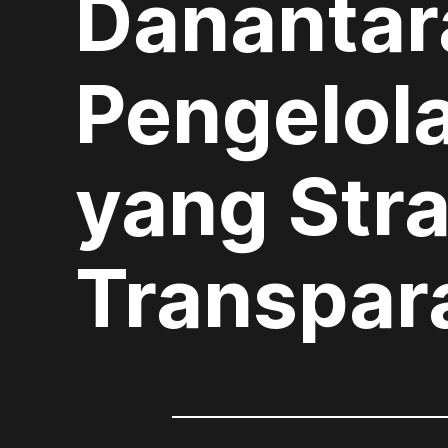
Danantara
Pengelol
yang Stra
Transpar