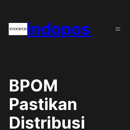
Skip
to
indopos
content
BPOM
Pastikan
Distribusi