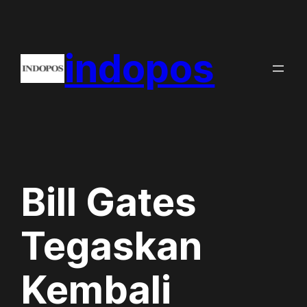
Skip
to
indopos
content
Bill Gates
Tegaskan
Kembali