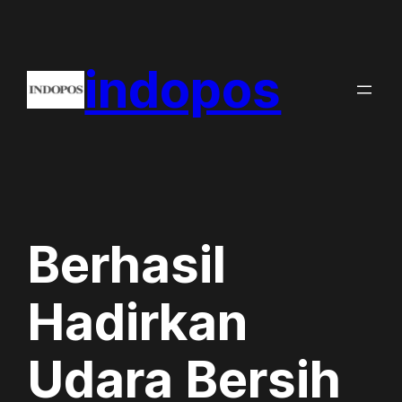
Skip
to
indopos
content
Berhasil
Hadirkan
Udara Bersih