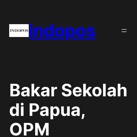
Skip
to
indopos
content
Bakar Sekolah
di Papua,
OPM