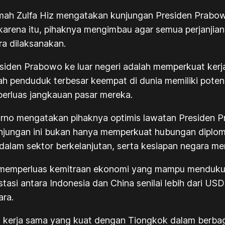
ah Zulfa Hiz mengatakan kunjungan Presiden Prabow
karena itu, pihaknya mengimbau agar semua perjanjia
ra dilaksanakan.
esiden Prabowo ke luar negeri adalah memperkuat ke
ah penduduk terbesar keempat di dunia memiliki potens
erluas jangkauan pasar mereka.
rno mengatakan pihaknya optimis lawatan Presiden Pr
njungan ini bukan hanya memperkuat hubungan diploma
dalam sektor berkelanjutan, serta kesiapan negara men
 memperluas kemitraan ekonomi yang mampu mendukun
asi antara Indonesia dan China senilai lebih dari US
ara.
erja sama yang kuat dengan Tiongkok dalam berbaga