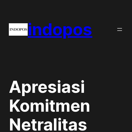
Skip
to
indopos
content
Apresiasi
Komitmen
Netralitas