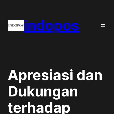
Skip
to
indopos
content
Apresiasi dan
Dukungan
terhadap